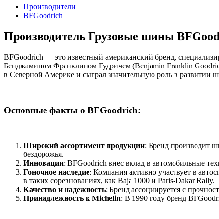
Производители
BFGoodrich
Производитель Грузовые шины BFGoodr
BFGoodrich — это известный американский бренд, специализи
Бенджамином Франклином Гудричем (Benjamin Franklin Goodri
в Северной Америке и сыграл значительную роль в развитии 
Основные факты о BFGoodrich:
Широкий ассортимент продукции
: Бренд производит ш
бездорожья.
Инновации
: BFGoodrich внес вклад в автомобильные те
Гоночное наследие
: Компания активно участвует в авто
в таких соревнованиях, как Baja 1000 и Paris-Dakar Rally.
Качество и надежность
: Бренд ассоциируется с прочнос
Принадлежность к Michelin
: В 1990 году бренд BFGoodr