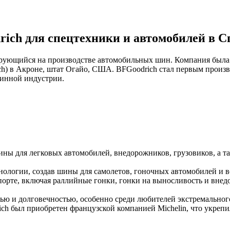
ich для спецтехники и автомобилей в 
рующийся на производстве автомобильных шин. Компания была 
ch) в Акроне, штат Огайо, США. BFGoodrich стал первым прои
шинной индустрии.
ины для легковых автомобилей, внедорожников, грузовиков, а т
хнологии, создав шины для самолетов, гоночных автомобилей и 
спорте, включая раллийные гонки, гонки на выносливость и вне
тью и долговечностью, особенно среди любителей экстремальног
ich был приобретен французской компанией Michelin, что укреп