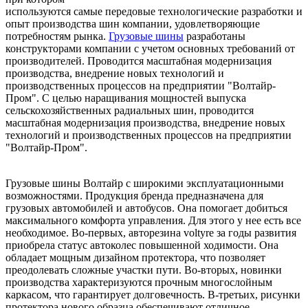
используются самые передовые технологические разработки и
опыт производства шин компании, удовлетворяющие
потребностям рынка.
Грузовые шины
разработаны
конструкторами компании с учетом основных требований от
производителей. Проводится масштабная модернизация
производства, внедрение новых технологий и
производственных процессов на предприятии "Волтайр-
Пром". С целью наращивания мощностей выпуска
сельскохозяйственных радиальных шин, проводится
масштабная модернизация производства, внедрение новых
технологий и производственных процессов на предприятии
"Волтайр-Пром".
Грузовые шины Волтайр с широкими эксплуатационными
возможностями. Продукция бренда предназначена для
грузовых автомобилей и автобусов. Она помогает добиться
максимального комфорта управления. Для этого у нее есть все
необходимое. Во-первых, авторезина voltyre за годы развития
приобрела статус автоколес повышенной ходимости. Она
обладает мощным дизайном протектора, что позволяет
преодолевать сложные участки пути. Во-вторых, новинки
производства характеризуются прочным многослойным
каркасом, что гарантирует долговечность. В-третьих, рисунки
протектора нового образца обеспечивают отличное